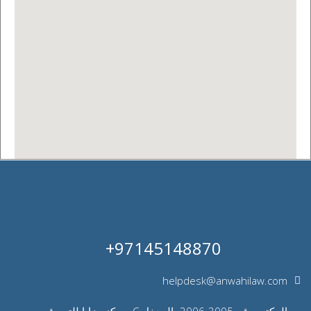
97145148870+
helpdesk@anwahilaw.com
المكتب رقم 2005-2006، المدخل C، مركز مزايا للتسوق،